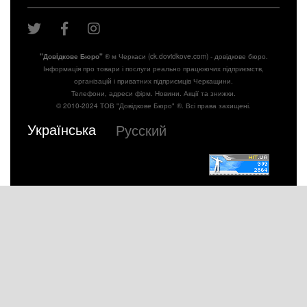
"Довiдкове Бюро"
® м Черкаси (ck.dovidkove.com) - довідкове бюро.
Інформація про товари і послуги реально працюючих підприємств,
організацій і приватних підприємців Черкащини.
Телефони, адреси фірм. Новини. Акції та знижки.
© 2010-2024 ТОВ "Довідкове Бюро" ®. Всі права захищені.
Українська
Русский