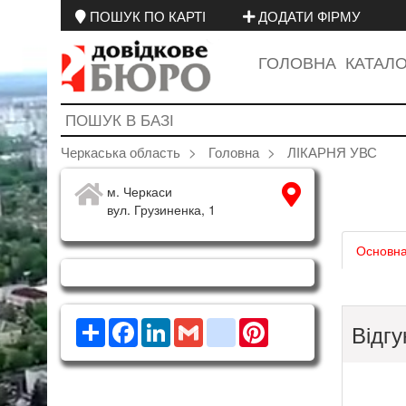
ПОШУК ПО КАРТІ
ДОДАТИ ФІРМУ
ГОЛОВНА
КАТАЛ
Черкаська область
Головна
ЛІКАРНЯ УВС
м. Черкаси
вул. Грузиненка, 1
Основна
Ресурс
Facebook
LinkedIn
Gmail
google_bookmarks
Pinterest
Відгу