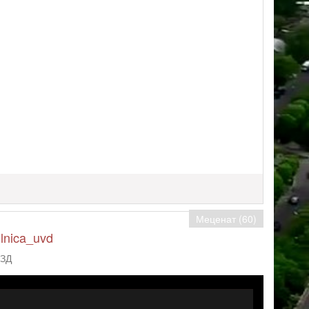
Меценат (60)
olnica_uvd
УЗД