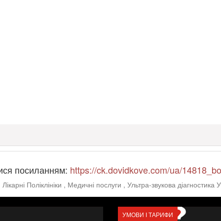
ися посиланням:
https://ck.dovidkove.com/ua/14818_b
:
Лікарні Поліклініки
, Медичні послуги
, Ультра-звукова діагностика 
УМОВИ І ТАРИФИ