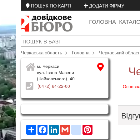
ПОШУК ПО КАРТІ
ДОДАТИ ФІРМУ
ГОЛОВНА
КАТАЛ
Черкаська область
Головна
Черкаський обласн
Че
м. Черкаси
вул. Івана Мазепи
(Чайковського), 40
(0472) 64-22-00
Основна
Відгу
Ресурс
Facebook
LinkedIn
Gmail
google_bookmarks
Pinterest