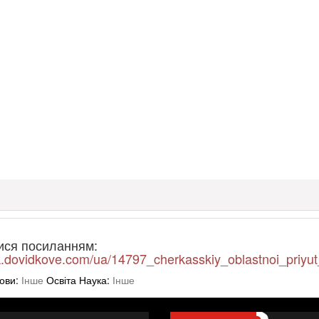
ися посиланням:
ck.dovidkove.com/ua/14797_cherkasskiy_oblastnoi_priyu
ови:
Інше
Освіта Наука:
Інше