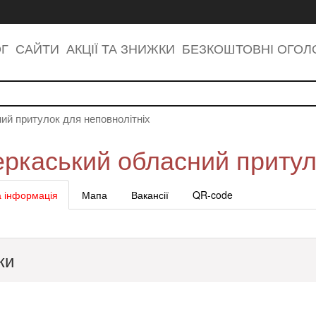
ОГ
САЙТИ
АКЦІЇ ТА ЗНИЖКИ
БЕЗКОШТОВНІ ОГО
ий притулок для неповнолітніх
ркаський обласний притул
 інформація
Мапа
Вакансії
QR-code
ки