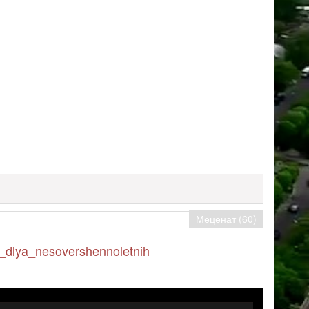
Меценат (60)
t_dlya_nesovershennoletnih