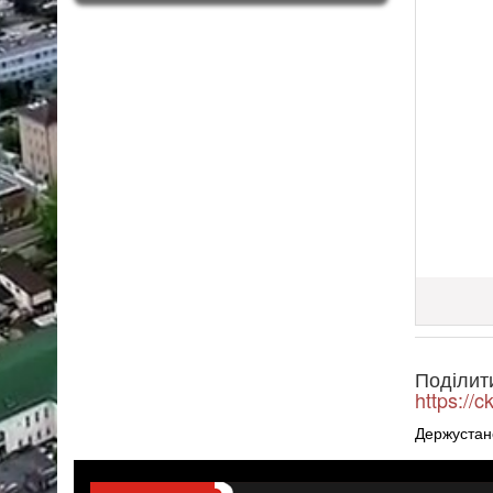
Поділит
https://
Держустан