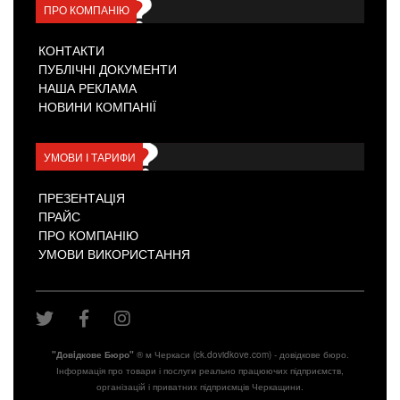
ПРО КОМПАНІЮ
КОНТАКТИ
ПУБЛІЧНІ ДОКУМЕНТИ
НАША РЕКЛАМА
НОВИНИ КОМПАНІЇ
УМОВИ І ТАРИФИ
ПРЕЗЕНТАЦІЯ
ПРАЙС
ПРО КОМПАНІЮ
УМОВИ ВИКОРИСТАННЯ
"Довiдкове Бюро"
® м Черкаси (ck.dovidkove.com) - довідкове бюро.
Інформація про товари і послуги реально працюючих підприємств,
організацій і приватних підприємців Черкащини.