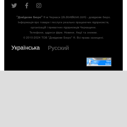
"Довiдкове Бюро"
® м Черкаси (ck.dovidkove.com) - довідкове бюро.
Інформація про товари і послуги реально працюючих підприємств,
організацій і приватних підприємців Черкащини.
Телефони, адреси фірм. Новини. Акції та знижки.
© 2010-2024 ТОВ "Довідкове Бюро" ®. Всі права захищені.
Українська
Русский