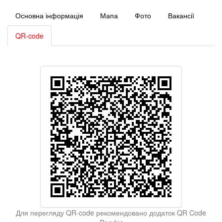
Основна інформація
Мапа
Фото
Вакансії
QR-code
Для перегляду QR-code рекомендовано додаток QR Code