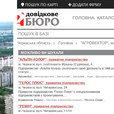
ПОШУК ПО КАРТІ
ДОДАТИ ФІРМУ
ГОЛОВНА
КАТАЛ
Черкаська область
Головна
"АГРОВЕКТОР", ма
МОЖЛИВО ВИ ШУКАЛИ
"АЛЬПІН КОЛОР", приватне підприємство
м. Черкаси, вул. лейтенанта Мукана (Сурікова), 4
Підприємство «Альпін Колор» розпочало свою діяльність в 1995 ро
статусі…
,
,
,
,
,
Автомобілі
Автозапчастини
Автосервіс
Автохімія
Інше
Шиномонтаж 
,
,
,
,
Будівництво Ремонт
Фарби Лаки
Промислові товари
Інструменти
"ГЕЛОС ПЛЮС", приватне підприємство
,
Промислове обладнання
м. Черкаси, вул. Чигиринська, 24
Приватне підприємство "Гелос Плюс" є спеціалізованим
підприємством з проектування,…
,
,
,
Будівництво Ремонт
Системи електропостачання
Послуги Сервіс
,
,
Обслуговування та ремонт електрообладнання
Промислові товари
"РЕМІН", приватне підприємство
,
,
Електротовари
Інше
м. Черкаси, вул. Чигиринська, 11/10