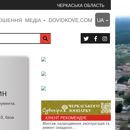
ЧЕРКАСЬКА ОБЛАСТЬ
ЛОШЕННЯ
МЕДІА
DOVIDKOVE.COM
UA
ин
румента.
3, база
КЛІЄНТ РЕКОМЕНДУЄ
Монтаж, налагодження, експлуатація та
ремонт складного…