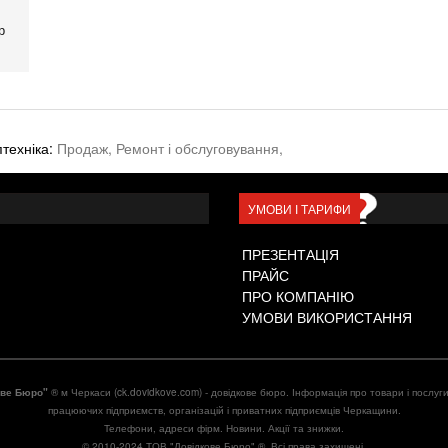
р
птехніка:
Продаж,
Ремонт і обслуговування,
УМОВИ І ТАРИФИ
ПРЕЗЕНТАЦІЯ
ПРАЙС
ПРО КОМПАНІЮ
УМОВИ ВИКОРИСТАННЯ
ове Бюро"
® м Черкаси (ck.dovidkove.com) - довідкове бюро. Інформація про товари і послуг
працюючих підприємств, організацій і приватних підприємців Черкащини.
Телефони, адреси фірм. Новини. Акції та знижки.
© 2010-2024 ТОВ "Довідкове Бюро" ®. Всі права захищені.