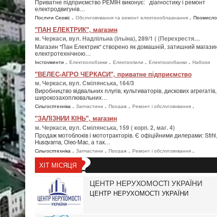
Приватне підприємство РЕМІН виконує: діагностику і ремонт
електродвигунів…
,
,
Послуги Сервіс
Обслуговування та ремонт електрообладнання
Промисло
,
,
,
,
товари
Електротовари
Насосне обладнання
Промислове обладнання
"ПАН ЕЛЕКТРИК", магазин
,
,
Техніка
Інше
м. Черкаси, вул. Надпільна (Ільїна), 289/1 ( (Перехрестя…
Магазин "Пан Електрик" створено як домашній, затишний магазин
електротехнічною…
,
,
,
,
Інструменти
Електролобзики
Електропили
Електрорубанки
Набори
,
,
,
інструментів
Паяльники
Шліфувальні і полірувальні машини (Болгарки)
"ВЕЛЕС-АГРО ЧЕРКАСИ", приватне підприємство
,
,
Шуруповерти та електровивертки
Меблі Інтер'єр
Бра і настінні світильни
м. Черкаси, вул. Смілянська, 164/3
,
,
,
Виробництво відвальних плугів, культиваторів, дискових агрегатів,
Дзеркала Світильники Люстри
Настільні лампи
Точечні ліхтарики
Промис
широкозахоплювальних…
,
,
,
товари
Електротовари
Кабельно-провідникова продукція
,
,
,
,
Сільгосптехніка
Запчастини
Продаж
Ремонт і обслуговування
"ЗАЛІЗНИЙ КІНЬ", магазин
м. Черкаси, вул. Смілянська, 159 ( корп. 2, маг. 4)
Продаж мотоблоків і мототракторів. Є офіційними дилерами: Stihl
Husqvarna, Oleo-Mac, а так…
,
,
,
,
Сільгосптехніка
Запчастини
Продаж
Ремонт і обслуговування
ХІТ МІСЯЦЯ
ЦЕНТР НЕРУХОМОСТІ УКРАЇНИ
ЦЕНТР НЕРУХОМОСТІ УКРАЇНИ