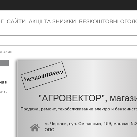
ОГ
САЙТИ
АКЦІЇ ТА ЗНИЖКИ
БЕЗКОШТОВНІ ОГО
газин
ці в
,
СТО
"АГРОВЕКТОР", магаз
Продажа, ремонт, техобслуживание электро и бензоинст
м. Черкаси, вул. Смілянська, 159, магазин №3
ОПС