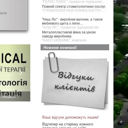
"ГЕЛОС ПЛЮС", приватне підприємство
Повний спектр стоматологічних послуг.
"СТОМАТОЛОГІЧНА КЛІНІКА БАГІТА", медичний центр
лати
"Наш Ліс" - виробник вагонки, а також
меблевого щита з липи…
"НАШ ЛІС", приватне підприємство
Металопластикові вікна за ціною
заводу-виробника
"KADO UKRAINE", компанія
Новини компанії
 medical”!
Ваші відгуки допоможуть іншим!
Відтепер на сторінку кожного
платного клієнта на сайті