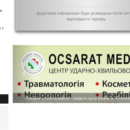
ві
Додаткова інформація буде розміщена після оп
відповідного тарифу.
 з
,
ки
лові
,
Поверніть собі комфорт і радість руху разом із “Ocsarat