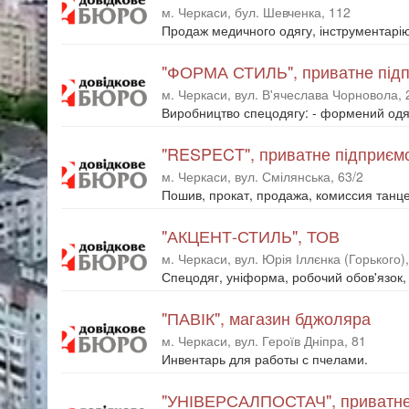
м. Черкаси, бул. Шевченка, 112
Продаж медичного одягу, інструментарію
"ФОРМА СТИЛЬ", приватне під
м. Черкаси, вул. В'ячеслава Чорновола, 
Виробництво спецодягу: - формений одяг
"RESPECT", приватне підприєм
м. Черкаси, вул. Смілянська, 63/2
Пошив, прокат, продажа, комиссия танц
"АКЦЕНТ-СТИЛЬ", ТОВ
м. Черкаси, вул. Юрія Іллєнка (Горького),
Спецодяг, уніформа, робочий обов'язок, 
"ПАВІК", магазин бджоляра
м. Черкаси, вул. Героїв Дніпра, 81
Инвентарь для работы с пчелами.
"УНІВЕРСАЛПОСТАЧ", приватне