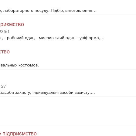
, лабораторного посуду. Підбір, виготовлення…
приємство
235/1
; - робочий одяг; - мисливський одяг; - уніформа;…
ство
евальных костюмов.
 27
засоби захисту, індивідуальні засоби захисту,…
 підприємство