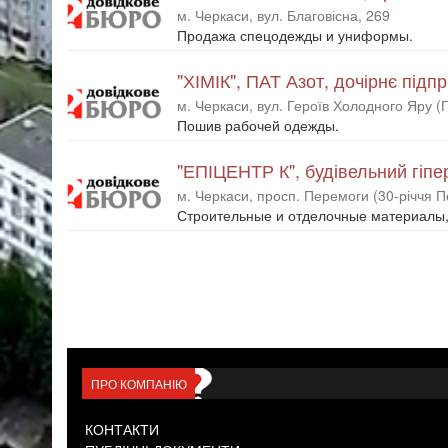
м. Черкаси, вул. Благовісна, 269
Продажа спецодежды и униформы.
"ХІМІК", ПАТ Азот, дочірнє підп
м. Черкаси, вул. Героїв Холодного Яру 
Пошив рабочей одежды.
"ЕПІЦЕНТР К", будівельний гіпе
м. Черкаси, просп. Перемоги (30-річчя П
Строительные и отделочные материалы, 
ПРО КОМПАНІЮ
КОНТАКТИ