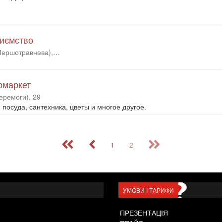
риємство
(Першотравнева),…
рмаркет
еремоги), 29
посуда, сантехника, цветы и многое другое.
1
2
УМОВИ І ТАРИФИ
ПРЕЗЕНТАЦІЯ