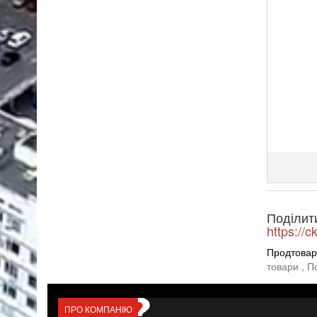
Поділит
https://
Продтовар
товари
, П
ПРО КОМПАНІЮ