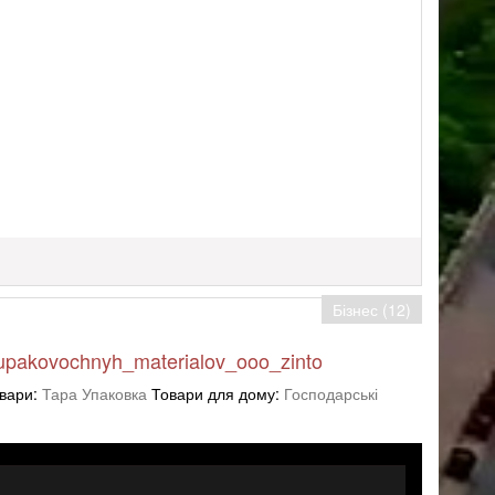
Бізнес (12)
_upakovochnyh_materialov_ooo_zinto
овари:
Тара Упаковка
Товари для дому:
Господарські