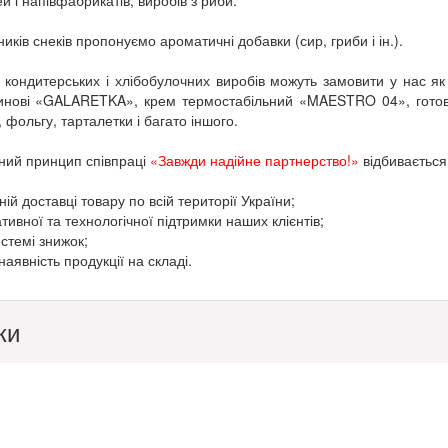
й і напівфабрикатів, виробів з риби.
иків снеків пропонуємо ароматичні добавки (сир, гриби і ін.).
 кондитерських і хлібобулочних виробів можуть замовити у нас як
инові «GALARETKA», крем термостабільний «MAESTRO 04», готові су
 фольгу, тарталетки і багато іншого.
ний принцип співпраці
«Завжди надійне партнерство!»
відбивається
ній доставці товару по всій території України;
ативної та технологічної підтримки наших клієнтів;
истемі знижок;
наявність продукції на складі.
ки