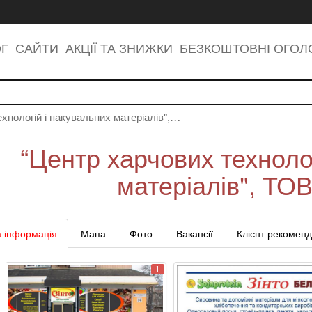
ОГ
САЙТИ
АКЦІЇ ТА ЗНИЖКИ
БЕЗКОШТОВНІ ОГО
хнологій і пакувальних матеріалів",…
“Центр харчових техноло
матеріалів", ТО
 інформація
Мапа
Фото
Вакансії
Клієнт рекоменд
1