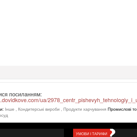
ися посиланням:
ck.dovidkove.com/ua/2978_centr_pishevyh_tehnologiy_i
и:
Інше
, Кондитерські вироби
, Продукти харчування
Промислові т
осуд
УМОВИ І ТАРИФИ