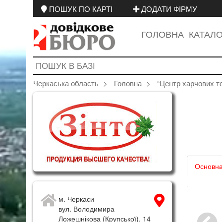
ПОШУК ПО КАРТІ
ДОДАТИ ФІРМУ
ГОЛОВНА
КАТАЛ
Черкаська область
Головна
“Центр харчових те
Основна
18
19
20
м. Черкаси
вул. Володимира
Ложешнікова (Крупської), 14