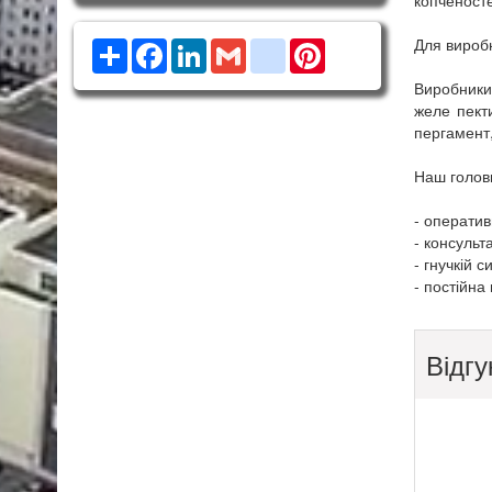
копченосте
Для виробн
Ресурс
Facebook
LinkedIn
Gmail
google_bookmarks
Pinterest
Виробники
желе пект
пергамент,
Наш голов
- оператив
- консульт
- гнучкій с
- постійна 
Відгу