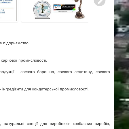
е підприємство.
я харчової промисловості.
родукції - соєвого борошна, соєвого лецитину, соєвого
- інгредієнти для кондитерської промисловості.
, натуральні спеції для виробників ковбасних виробів,