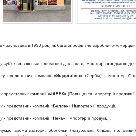
о»
заснована в 1993 році як багатопрофільне виробничо-комерційн
ку
суб'єкт зовнішньоекономічної діяльності, імпортер інгредієнтів дл
оку
представник компанії
«Sojaprotein»
(Сербія) і імпортер її п
ку
представник компанії
«JABEX»
(Польща) та імпортер її продукції 
ку
- представник компанії
«Беллак»
і імпортер її продукції.
ку
- представник компанії
«Нека»
і імпортер її продукції.
уємо ароматизатори, оболонки (натуральні, білкові, поліамідні)