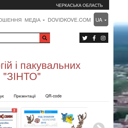
ЧЕРКАСЬКА ОБЛАСТЬ
ЛОШЕННЯ
МЕДІА
DOVIDKOVE.COM
UA
гій і пакувальних
В "ЗІНТО"
ує
Презентації
QR-code
2
3