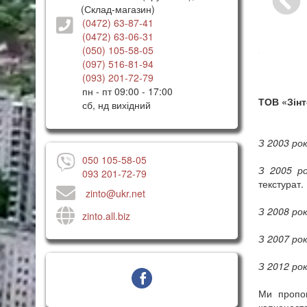
(Склад-магазин)
(0472) 63-87-41
(0472) 63-06-31
(050) 105-58-05
(097) 516-81-94
(093) 201-72-79
пн - пт 09:00 - 17:00
ТОВ «Зінт
сб, нд вихідний
З 2003 ро
050 105-58-05
З 2005 р
093 201-72-79
текстурат.
zinto@ukr.net
З 2008 ро
zinto.all.biz
З 2007 ро
З 2012 ро
Ми пропон