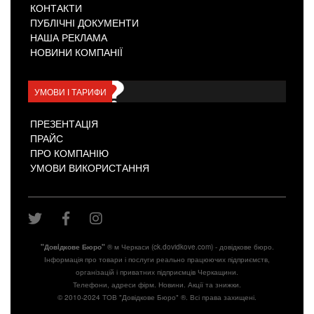
КОНТАКТИ
ПУБЛІЧНІ ДОКУМЕНТИ
НАША РЕКЛАМА
НОВИНИ КОМПАНІЇ
УМОВИ І ТАРИФИ
ПРЕЗЕНТАЦІЯ
ПРАЙС
ПРО КОМПАНІЮ
УМОВИ ВИКОРИСТАННЯ
"Довiдкове Бюро"
® м Черкаси (ck.dovidkove.com) - довідкове бюро.
Інформація про товари і послуги реально працюючих підприємств,
організацій і приватних підприємців Черкащини.
Телефони, адреси фірм. Новини. Акції та знижки.
© 2010-2024 ТОВ "Довідкове Бюро" ®. Всі права захищені.