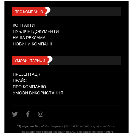
ПРО КОМПАНІЮ
КОНТАКТИ
ПУБЛІЧНІ ДОКУМЕНТИ
НАША РЕКЛАМА
НОВИНИ КОМПАНІЇ
УМОВИ І ТАРИФИ
ПРЕЗЕНТАЦІЯ
ПРАЙС
ПРО КОМПАНІЮ
УМОВИ ВИКОРИСТАННЯ
"Довiдкове Бюро"
® м Черкаси (ck.dovidkove.com) - довідкове бюро.
Інформація про товари і послуги реально працюючих підприємств,