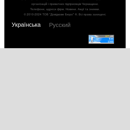
організацій і приватних підприємців Черкащини.
Телефони, адреси фірм. Новини. Акції та знижки.
© 2010-2024 ТОВ "Довідкове Бюро" ®. Всі права захищені.
Українська
Русский