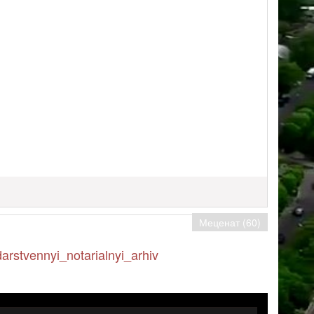
Меценат (60)
rstvennyi_notarialnyi_arhiv