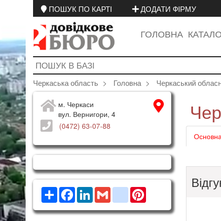
ПОШУК ПО КАРТІ
ДОДАТИ ФІРМУ
ГОЛОВНА
КАТАЛ
Черкаська область
Головна
Черкаський обласн
Чер
м. Черкаси
вул. Вернигори, 4
(0472) 63-07-88
Основна
Відгу
Ресурс
Facebook
LinkedIn
Gmail
google_bookmarks
Pinterest