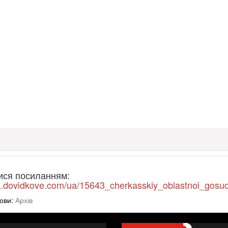
ися посиланням:
ck.dovidkove.com/ua/15643_cherkasskiy_oblastnoi_gosuda
ови:
Архів