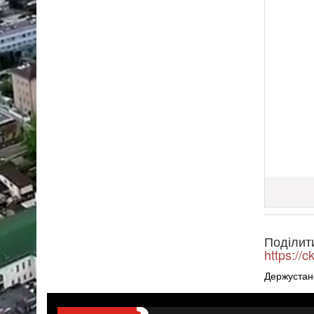
Поділит
https://
Держустан