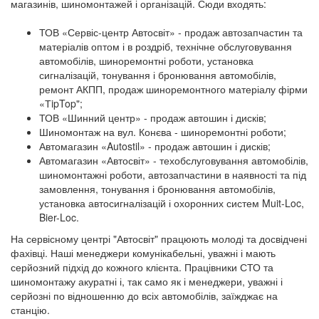
магазинів, шиномонтажей і організацій. Сюди входять:
ТОВ «Сервіс-центр Автосвіт» - продаж автозапчастин та
матеріалів оптом і в роздріб, технічне обслуговування
автомобілів, шиноремонтні роботи, установка
сигналізацій, тонування і бронювання автомобілів,
ремонт АКПП, продаж шиноремонтного матеріалу фірми
«ТipTop";
ТОВ «Шинний центр» - продаж автошин і дисків;
Шиномонтаж на вул. Конєва - шиноремонтні роботи;
Автомагазин «Autostil» - продаж автошин і дисків;
Автомагазин «Автосвіт» - техобслуговування автомобілів,
шиномонтажні роботи, автозапчастини в наявності та під
замовлення, тонування і бронювання автомобілів,
установка автосигналізацій і охоронних систем Muit-Loc,
Bier-Loc.
На сервісному центрі "Автосвіт" працюють молоді та досвідчені
фахівці. Наші менеджери комунікабельні, уважні і мають
серйозний підхід до кожного клієнта. Працівники СТО та
шиномонтажу акуратні і, так само як і менеджери, уважні і
серйозні по відношенню до всіх автомобілів, заїжджає на
станцію.