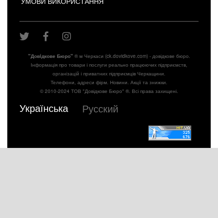
УМОВИ ВИКОРИСТАННЯ
"Довiдкове Бюро"
® м Черкаси (ck.dovidkove.com) - довідкове бюро.
Інформація про товари і послуги реально працюючих підприємств,
організацій і приватних підприємців Черкащини.
Телефони, адреси фірм. Новини. Акції та знижки.
© 2010-2024 ТОВ "Довідкове Бюро" ®. Всі права захищені.
Українська
Русский