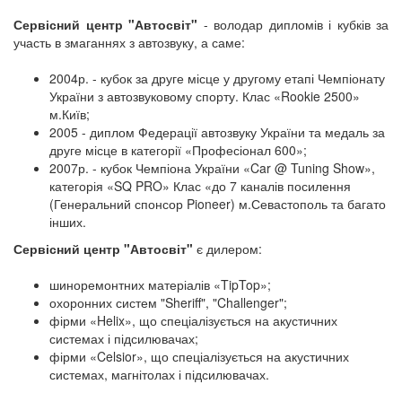
Сервісний центр "Автосвіт"
- володар дипломів і кубків за
участь в змаганнях з автозвуку, а саме:
2004р. - кубок за друге місце у другому етапі Чемпіонату
України з автозвуковому спорту. Клас «Rookie 2500»
м.Київ;
2005 - диплом Федерації автозвуку України та медаль за
друге місце в категорії «Професіонал 600»;
2007р. - кубок Чемпіона України «Car @ Tuning Show»,
категорія «SQ PRO» Клас «до 7 каналів посилення
(Генеральний спонсор Pioneer) м.Севастополь та багато
інших.
Сервісний центр "Автосвіт"
є дилером:
шиноремонтних матеріалів «TipTop»;
охоронних систем "Sheriff", "Challenger";
фірми «Helix», що спеціалізується на акустичних
системах і підсилювачах;
фірми «Celsior», що спеціалізується на акустичних
системах, магнітолах і підсилювачах.