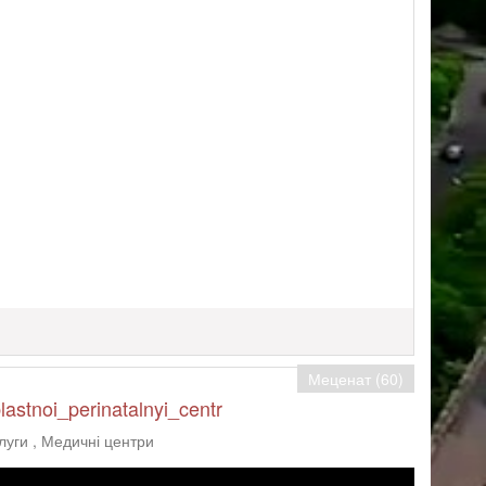
Меценат (60)
astnoi_perinatalnyi_centr
слуги
, Медичні центри