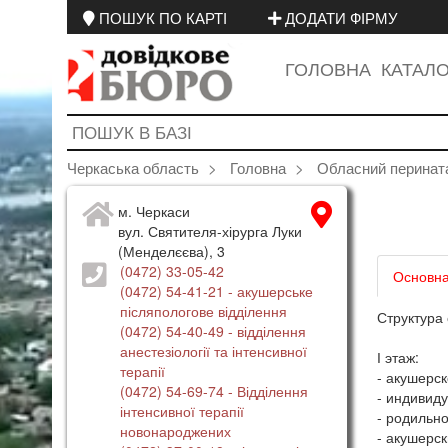
ПОШУК ПО КАРТІ
ДОДАТИ ФІРМУ
ГОЛОВНА
КАТАЛ
Черкаська область
Головна
Обласний перинат
м. Черкаси
вул. Святителя-хірурга Луки
(Менделєєва), 3
(0472) 33-05-42
Основна
(0472) 54-41-21
- акушерське
післяпологове відділення
Структура
(0472) 54-40-49
- відділення
анестезіології та інтенсивної
І этаж:
терапії
- акушерс
(0472) 54-69-74
- Відділення
- индивид
інтенсивної терапії
- родильн
новонароджених
- акушерс