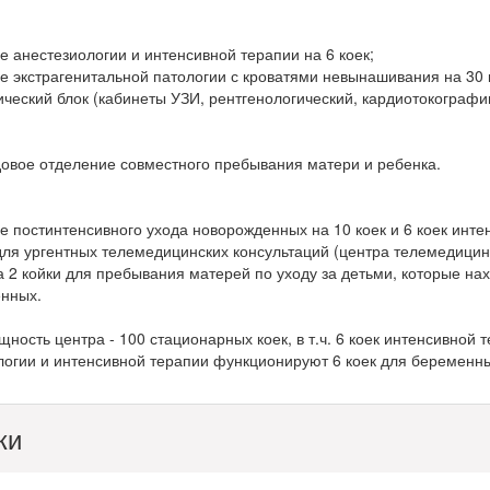
е анестезиологии и интенсивной терапии на 6 коек;
ие экстрагенитальной патологии с кроватями невынашивания на 30 
ический блок (кабинеты УЗИ, рентгенологический, кардиотокографии
довое отделение совместного пребывания матери и ребенка.
ие постинтенсивного ухода новорожденных на 10 коек и 6 коек инт
 для ургентных телемедицинских консультаций (центра телемедици
а 2 койки для пребывания матерей по уходу за детьми, которые на
нных.
ость центра - 100 стационарных коек, в т.ч. 6 коек интенсивной 
логии и интенсивной терапии функционируют 6 коек для беременны
ки