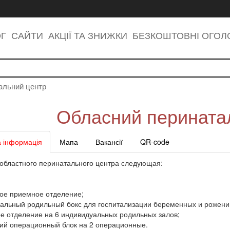
ОГ
САЙТИ
АКЦІЇ ТА ЗНИЖКИ
БЕЗКОШТОВНІ ОГО
альний центр
Обласний перината
 інформація
Мапа
Вакансії
QR-code
 областного перинатального центра следующая:
кое приемное отделение;
уальный родильный бокс для госпитализации беременных и рожен
ое отделение на 6 индивидуальных родильных залов;
кий операционный блок на 2 операционные.