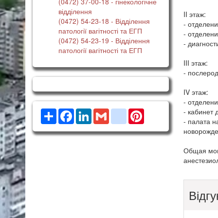
(0472) 37-00-18
- гінекологічне
відділення
II этаж:
(0472) 54-23-18
- Відділення
- отделени
патології вагітності та ЕГП
- отделен
(0472) 54-23-19
- Відділення
- диагност
патології вагітності та ЕГП
III этаж:
- послеро
IV этаж:
- отделен
- кабинет
Ресурс
Facebook
LinkedIn
Gmail
google_bookmarks
Pinterest
- палата н
новорожде
Общая мощн
анестезио
Відгу