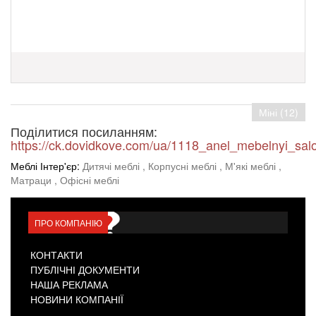
Міні (12)
Поділитися посиланням:
https://ck.dovidkove.com/ua/1118_anel_mebelnyi_sal
Меблі Інтер'єр:
Дитячі меблі
, Корпусні меблі
, М'які меблі
,
Матраци
, Офісні меблі
ПРО КОМПАНІЮ
КОНТАКТИ
ПУБЛІЧНІ ДОКУМЕНТИ
НАША РЕКЛАМА
НОВИНИ КОМПАНІЇ