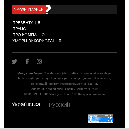
УМОВИ І ТАРИФИ
ПРЕЗЕНТАЦІЯ
ПРАЙС
ПРО КОМПАНІЮ
УМОВИ ВИКОРИСТАННЯ
"Довiдкове Бюро"
® м Черкаси (ck.dovidkove.com) - довідкове бюро.
Інформація про товари і послуги реально працюючих підприємств,
організацій і приватних підприємців Черкащини.
Телефони, адреси фірм. Новини. Акції та знижки.
© 2010-2024 ТОВ "Довідкове Бюро" ®. Всі права захищені.
Українська
Русский