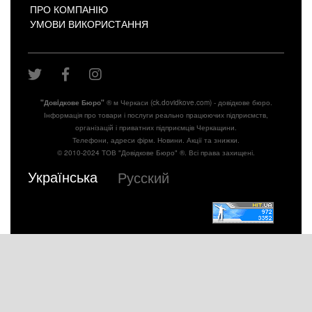
ПРО КОМПАНІЮ
УМОВИ ВИКОРИСТАННЯ
"Довiдкове Бюро"
® м Черкаси (ck.dovidkove.com) - довідкове бюро.
Інформація про товари і послуги реально працюючих підприємств,
організацій і приватних підприємців Черкащини.
Телефони, адреси фірм. Новини. Акції та знижки.
© 2010-2024 ТОВ "Довідкове Бюро" ®. Всі права захищені.
Українська
Русский