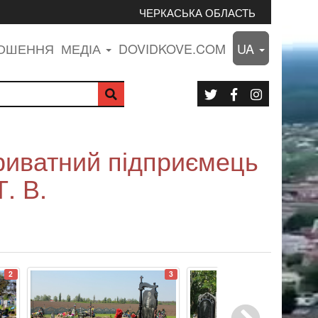
ЧЕРКАСЬКА ОБЛАСТЬ
ЛОШЕННЯ
МЕДІА
DOVIDKOVE.COM
UA
иватний підприємець
. В.
2
3
4