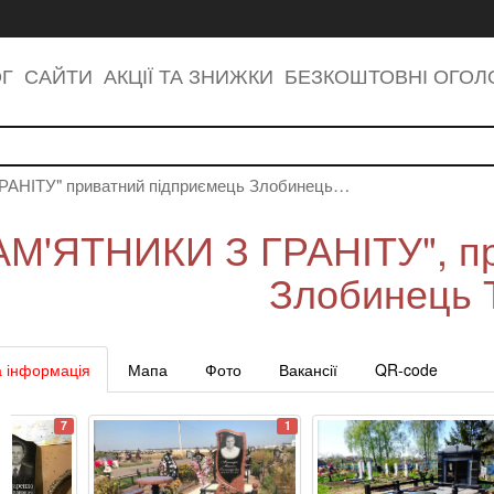
ОГ
САЙТИ
АКЦІЇ ТА ЗНИЖКИ
БЕЗКОШТОВНІ ОГО
АНІТУ" приватний підприємець Злобинець…
АМ'ЯТНИКИ З ГРАНІТУ", пр
Злобинець Т
 інформація
Мапа
Фото
Вакансії
QR-code
7
1