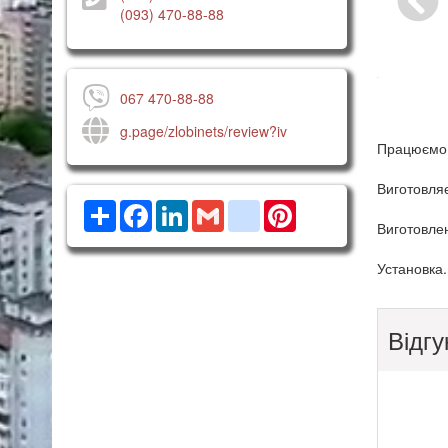
(093) 470-88-88
067 470-88-88
g.page/zlobinets/review?iv
Працюємо н
Виготовляє
Ресурс
Facebook
LinkedIn
Gmail
google_bookmarks
Pinterest
Виготовлен
Установка.
Відгу