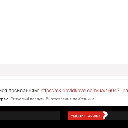
ися посиланням:
https://ck.dovidkove.com/ua/16047_pa
ервіс:
Ритуальні послуги Виготовлення пам'ятників
УМОВИ І ТАРИФИ