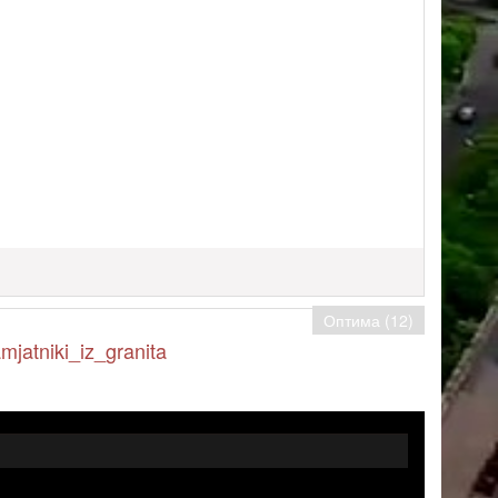
Оптима (12)
mjatniki_iz_granita