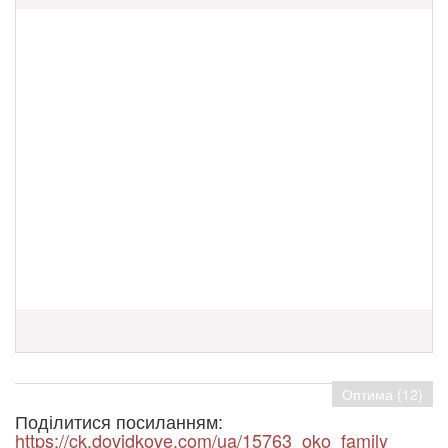
Оптима (12)
Поділитися посиланням:
https://ck.dovidkove.com/ua/15763_oko_family