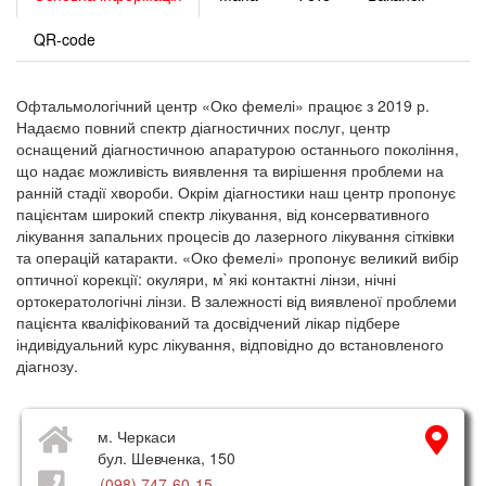
QR-code
Офтальмологічний центр «Око фемелі» працює з 2019 р.
Надаємо повний спектр діагностичних послуг, центр
оснащений діагностичною апаратурою останнього покоління,
що надає можливість виявлення та вирішення проблеми на
ранній стадії хвороби. Окрім діагностики наш центр пропонує
пацієнтам широкий спектр лікування, від консервативного
лікування запальних процесів до лазерного лікування сітківки
та операцій катаракти. «Око фемелі» пропонує великий вибір
оптичної корекції: окуляри, м`які контактні лінзи, нічні
ортокератологічні лінзи. В залежності від виявленої проблеми
пацієнта кваліфікований та досвідчений лікар підбере
індивідуальний курс лікування, відповідно до встановленого
діагнозу.
м. Черкаси
бул. Шевченка, 150
(098) 747-60-15