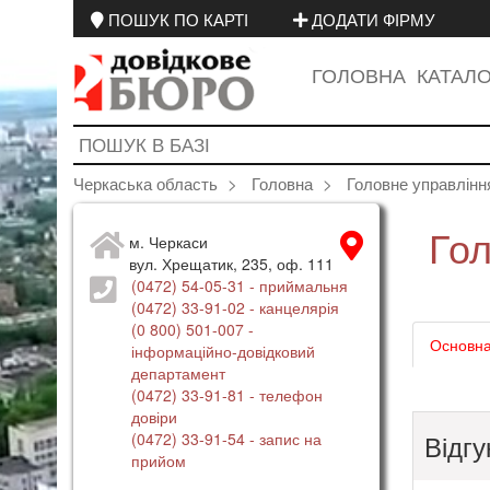
ПОШУК ПО КАРТІ
ДОДАТИ ФІРМУ
ГОЛОВНА
КАТАЛ
Черкаська область
Головна
Головне управлінн
Гол
м. Черкаси
вул. Хрещатик, 235, оф. 111
(0472) 54-05-31
- приймальня
(0472) 33-91-02
- канцелярія
(0 800) 501-007
-
Основна
інформаційно-довідковий
департамент
(0472) 33-91-81
- телефон
довіри
Відгу
(0472) 33-91-54
- запис на
прийом