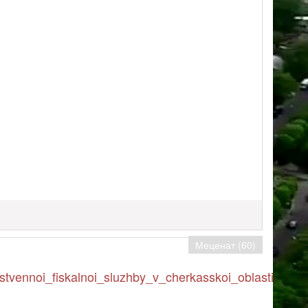
Меценат (60)
tvennoi_fiskalnoi_sluzhby_v_cherkasskoi_oblasti