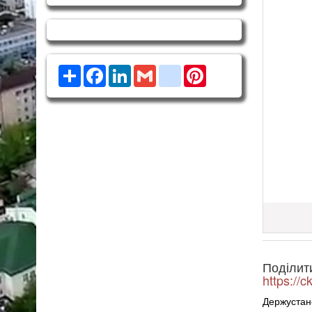
Ресурс
Facebook
LinkedIn
Gmail
google_bookmarks
Pinterest
Поділит
https://
Держустан