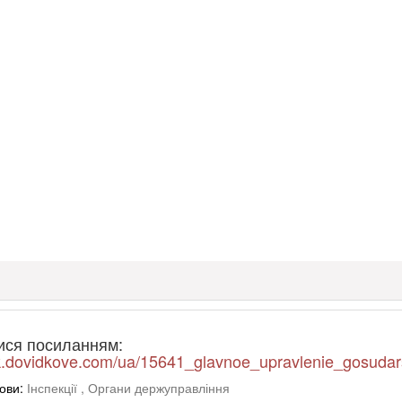
ися посиланням:
ck.dovidkove.com/ua/15641_glavnoe_upravlenie_gosudars
ови:
Інспекції
, Органи держуправління