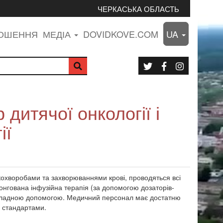
ЧЕРКАСЬКА ОБЛАСТЬ
ЛОШЕННЯ
МЕДІА
DOVIDKOVE.COM
UA
дитячої онкології і
ії
онкохворобами та захворюваннями крові, проводяться всі
онгована інфузійна терапія (за допомогою дозаторів-
дкладною допомогою. Медичний персонал має достатню
и стандартами.