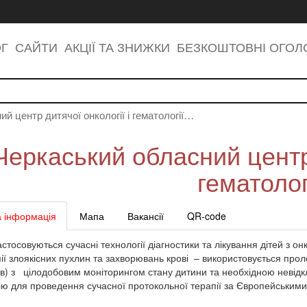
ОГ
САЙТИ
АКЦІЇ ТА ЗНИЖКИ
БЕЗКОШТОВНІ ОГО
й центр дитячої онкології і гематології…
Черкаський обласний центр 
гематолог
 інформація
Мапа
Вакансії
QR-code
астосовуються сучасні технології діагностики та лікування дітей з 
ії злоякісних пухлин та захворювань крові – використовується прол
ів) з цілодобовим моніторингом стану дитини та необхідною неві
ію для проведення сучасної протокольної терапії за Європейським