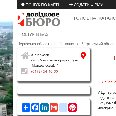
ПОШУК ПО КАРТІ
ДОДАТИ ФІРМУ
ГОЛОВНА
КАТАЛ
Черкаська область
Головна
Черкаський обласни
м. Черкаси
вул. Святителя-хірурга Луки
(Менделєєва), 7
(0472) 54-40-30
Основна
У Центрі з
види терап
інфузомат
Ресурс
Facebook
LinkedIn
Gmail
google_bookmarks
Pinterest
кваліфікац