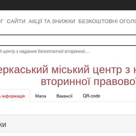
ОГ
САЙТИ
АКЦІЇ ТА ЗНИЖКИ
БЕЗКОШТОВНІ ОГО
й центр з надання безоплатної вторинної…
еркаський міський центр з
вторинної правово
 інформація
Мапа
Вакансії
QR-code
ки