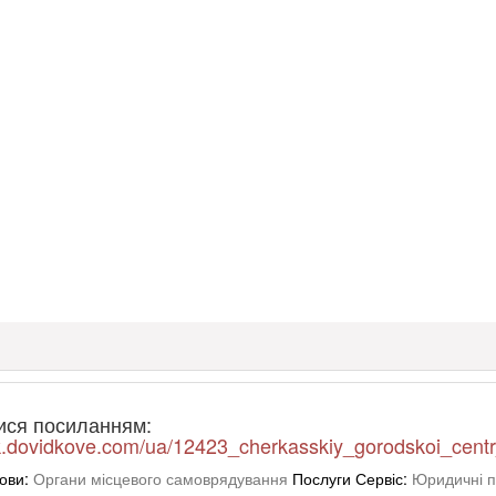
ися посиланням:
ck.dovidkove.com/ua/12423_cherkasskiy_gorodskoi_cent
ови:
Органи місцевого самоврядування
Послуги Сервіс:
Юридичні п