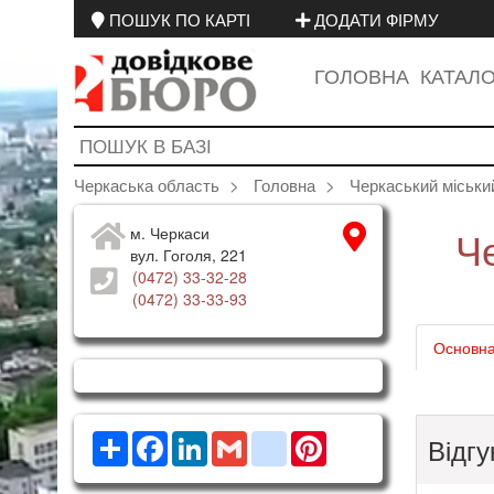
ПОШУК ПО КАРТІ
ДОДАТИ ФІРМУ
ГОЛОВНА
КАТАЛ
Черкаська область
Головна
Черкаський міськи
Ч
м. Черкаси
вул. Гоголя, 221
(0472) 33-32-28
(0472) 33-33-93
Основна
Ресурс
Facebook
LinkedIn
Gmail
google_bookmarks
Pinterest
Відгу