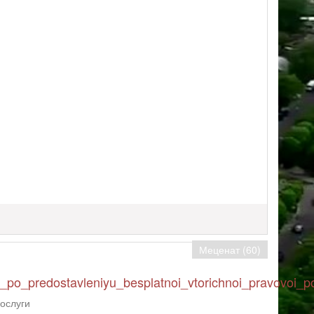
Меценат (60)
r_po_predostavleniyu_besplatnoi_vtorichnoi_pravovoi_
ослуги