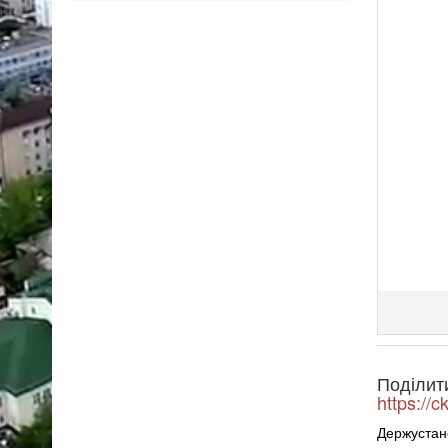
Поділит
https://
Держустан