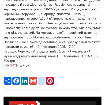
позаздрив й сам Шерлок Холмс, ймовірність правильної
відповіді становить усього 20-25 відсотків. Місце дії – одна з
черкаських перукарень, знаряддя вбивства – ножиці,
підозрюваних четверо (або й п’ятеро), і звісно – кожен з них
має як мотиви, так і алібі... Кілька десятиліть поспіль театрали
цілого світу розслідують це зухвале лиходійство, але результат
не скрізь однаковий. Чи можливо таке?.. Іронічний детектив
від режисера Ігоря Матіїва за однойменною п’єсою Пола
Портнера – це інтрига до останньої миті, крапку в якій зможете
поставити саме ви!
15 листопада 2025, 17:00
Черкаси
,
Черкаський академічний обласний український
музично-драматичний театр імені Т. Г. Шевченка
ЦІНА 100 -
300 грн
КУПИТИ
квиток
Ресурс
Facebook
LinkedIn
Gmail
google_bookmarks
Pinterest
ПРО КОМПАНІЮ