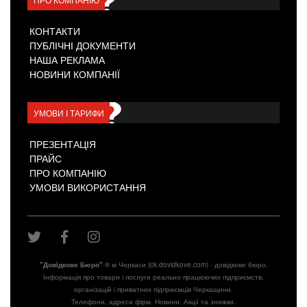
КОНТАКТИ
ПУБЛІЧНІ ДОКУМЕНТИ
НАША РЕКЛАМА
НОВИНИ КОМПАНІЇ
УМОВИ І ТАРИФИ
ПРЕЗЕНТАЦІЯ
ПРАЙС
ПРО КОМПАНІЮ
УМОВИ ВИКОРИСТАННЯ
"Довiдкове Бюро"
® м Черкаси (ck.dovidkove.com) - довідкове бюро.
Інформація про товари і послуги реально працюючих підприємств,
організацій і приватних підприємців Черкащини.
Телефони, адреси фірм. Новини. Акції та знижки.