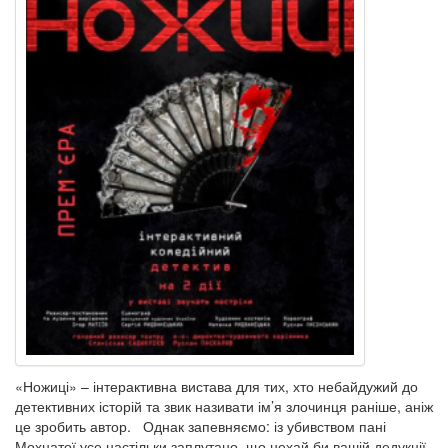
«Ножиці» – інтерактивна вистава для тих, хто небайдужий до
детективних історій та звик називати ім’я злочинця раніше, аніж
це зробить автор. Однак запевняємо: із убивством пані
Мохнатої усе настільки заплутано, що нехай би вашій дедукції