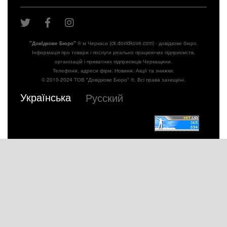
"Довiдкове Бюро"
® м Черкаси (ck.dovidkove.com) - довідкове бюро.
Інформація про товари і послуги реально працюючих підприємств,
організацій і приватних підприємців Черкащини.
Телефони, адреси фірм. Новини. Акції та знижки.
© 2010-2024 ТОВ "Довідкове Бюро" ®. Всі права захищені.
Українська
Русский