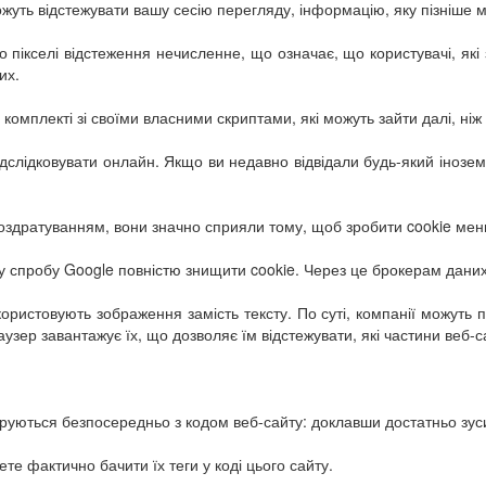
 можуть відстежувати вашу сесію перегляду, інформацію, яку пізніш
 пікселі відстеження нечисленне, що означає, що користувачі, які
их.
комплекті зі своїми власними скриптами, які можуть зайти далі, ніж
ідслідковувати онлайн. Якщо ви недавно відвідали будь-який інозе
здратуванням, вони значно сприяли тому, щоб зробити cookie мен
у спробу Google повністю знищити cookie. Через це брокерам дани
користовують зображення замість тексту. По суті, компанії можуть 
ер завантажує їх, що дозволяє їм відстежувати, які частини веб-сай
егруються безпосередньо з кодом веб-сайту: доклавши достатньо зус
те фактично бачити їх теги у коді цього сайту.