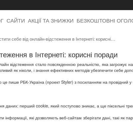
ОГ
САЙТИ
АКЦІЇ ТА ЗНИЖКИ
БЕЗКОШТОВНІ ОГО
стити себе від онлайн-відстеження в Інтернеті: корисні…
теження в Інтернеті: корисні поради
айн відстеження стало повсякденною реальністю, яка загрожує наш
ливий як ніколи, і знання ефективних методів убезпечити себе доп
 це пише РБК-Україна (проект Styler) з посиланням на провідний у св
я даних: перший cookie, який поступово зникає, а ще піксельні тре
ети інформації, які дозволяють веб-сайтам зберігати дані, такі як 