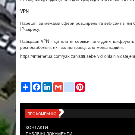
VPN
Нарешті, за межами сфери розширень та веб-сайтів, які б
IP-адресу.
Найкращі VPN - це платні сервіси, але деякі шифрують 
респектабельні, як і великі гравці, але менш надійні.
https://internetua.com/yak-zahistiti-sebe-vid-onlain-vidstejen
Ресурс
Facebook
LinkedIn
Gmail
google_bookmarks
Pinterest
ПРО КОМПАНІЮ
КОНТАКТИ
ПУБЛІЧНІ ДОКУМЕНТИ