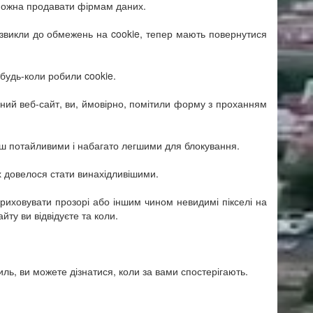
е можна продавати фірмам даних.
 звикли до обмежень на cookie, тепер мають повернутися
 будь-коли робили cookie.
мний веб-сайт, ви, ймовірно, помітили форму з проханням
ш потайливими і набагато легшими для блокування.
х довелося стати винахідливішими.
приховувати прозорі або іншим чином невидимі пікселі на
ту ви відвідуєте та коли.
иль, ви можете дізнатися, коли за вами спостерігають.