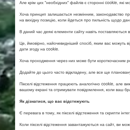
Але крім цих "необхідних" файлів є сторонні cookie, які
Хоча принцип залишається незмінним, законодавство про
на вихідну позицію, коли йдеться про пильність щодо дан
В даний час деякі елементи сайту навіть поставляються в 
Це, ймовірно, найочевидніший спосіб, яким вас можуть в
дати згоду на cookie.
Хоча проходження через них може бути короткочасним ро
Додайте до цього часто відкладену, але все ще планован
Пікселі відстеження працюють аналогічно cookie, але ви
вашому екрані та отримувати повідомлення, коли ваш брауз
Як дізнатися, що вас відстежують
Є перевага в тому, як пікселі відстеження та скрипти інт
Коли пікселі відстеження завантажуються на сайт, ви може