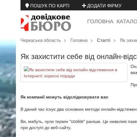
ПОШУК ПО КАРТІ
ДОДАТИ ФІРМУ
ГОЛОВНА
КАТАЛ
Черкаська область
Головна
Як захи
Статті
Як захистити себе від онлайн-відс
Онл
важ
Про
Як компанії можуть відслідковувати вас
В даний час існує два основних методи онлайн-відстеженн
Ви, мабуть, чули термін "cookie" раніше. Це невеликі пак
при доступі до веб-сайту.