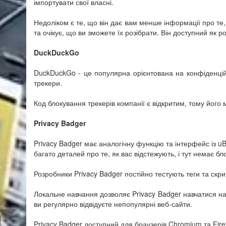
імпортувати свої власні.
Недоліком є те, що він дає вам менше інформації про те, 
та очікує, що ви зможете їх розібрати. Він доступний як 
DuckDuckGo
DuckDuckGo - це популярна орієнтована на конфіденцій
трекери.
Код блокування трекерів компанії є відкритим, тому його
Privacy Badger
Privacy Badger має аналогічну функцію та інтерфейс із uB
багато деталей про те, як вас відстежують, і тут немає 
Розробники Privacy Badger постійно тестують теги та ск
Локальне навчання дозволяє Privacy Badger навчатися на
ви регулярно відвідуєте непопулярні веб-сайти.
Privacy Badger доступний для браузерів Chromium та Firef