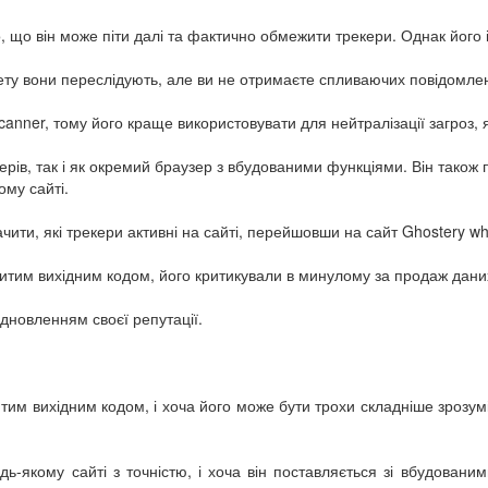
, що він може піти далі та фактично обмежити трекери. Однак його 
 мету вони переслідують, але ви не отримаєте спливаючих повідомлен
anner, тому його краще використовувати для нейтралізації загроз, я
рів, так і як окремий браузер з вбудованими функціями. Він також
ому сайті.
чити, які трекери активні на сайті, перейшовши на сайт Ghostery wh
итим вихідним кодом, його критикували в минулому за продаж даних 
дновленням своєї репутації.
тим вихідним кодом, і хоча його може бути трохи складніше зрозумі
ь-якому сайті з точністю, і хоча він поставляється зі вбудован