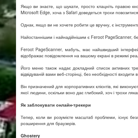
Якщо ви знаєте, що шукати, просто клацніть правою кн
Microsoft Edge, хоча з Safari доведеться трохи повозитися
Однак, якщо ви не хочете робити це вручну, є інструменти
Найостаннішим і найнадійнішим є Feroot PageScanner, 
Feroot PageScanner, мабуть, має найшвидший інтерфейс
відображає повідомлення на вашому екрані в режимі реал
Його меню також надає докладний список активних трек
відвідуваній вами веб-сторінці, без необхідності входити 
Він призначений для корпоративних клієнтів, які виконуют
якої людини, оскільки воно дає глибокий, хоч і трохи ля
Як заблокувати онлайн-трекери
Тепер, коли ви розумієте масштаб проблеми, існує безл
розширення для браузерів.
Ghostery