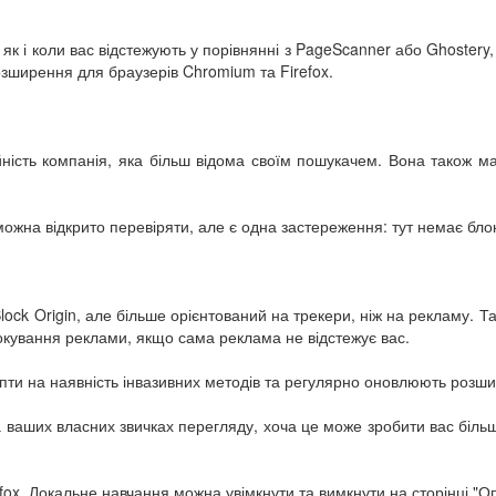
як і коли вас відстежують у порівнянні з PageScanner або Ghostery
розширення для браузерів Chromium та Firefox.
ність компанія, яка більш відома своїм пошукачем. Вона також ма
 можна відкрито перевіряти, але є одна застереження: тут немає бл
lock Origin, але більше орієнтований на трекери, ніж на рекламу. 
блокування реклами, якщо сама реклама не відстежує вас.
рипти на наявність інвазивних методів та регулярно оновлюють роз
 ваших власних звичках перегляду, хоча це може зробити вас біль
ox. Локальне навчання можна увімкнути та вимкнути на сторінці "Опц