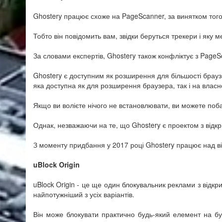
Ghostery працює схоже на PageScanner, за винятком того
Тобто він повідомить вам, звідки беруться трекери і яку
За словами експертів, Ghostery також конфліктує з PageSc
Ghostery є доступним як розширення для більшості браузе
яка доступна як для розширення браузера, так і на власн
Якщо ви волієте нічого не встановлювати, ви можете поба
Однак, незважаючи на те, що Ghostery є проектом з відкр
З моменту придбання у 2017 році Ghostery працює над ві
uBlock Origin
uBlock Origin - це ще один блокувальник реклами з відкри
найпотужніший з усіх варіантів.
Він може блокувати практично будь-який елемент на буд