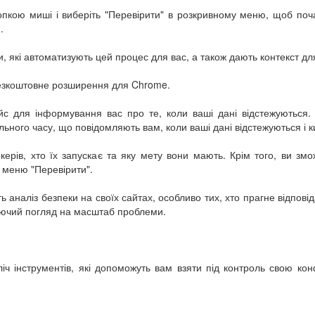
опкою миші і виберіть "Перевірити" в розкривному меню, щоб поча
.
, які автоматизують цей процес для вас, а також дають контекст для
безкоштовне розширення для Chrome.
 для інформування вас про те, коли ваші дані відстежуються. Х
ьного часу, що повідомляють вам, коли ваші дані відстежуються і к
ерів, хто їх запускає та яку мету вони мають. Крім того, ви змо
в меню "Перевірити".
ь аналіз безпеки на своїх сайтах, особливо тих, хто прагне відпові
каючий погляд на масштаб проблеми.
іч інструментів, які допоможуть вам взяти під контроль свою ко