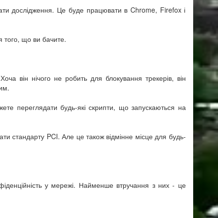
ти дослідження. Це буде працювати в Chrome, Firefox і
 того, що ви бачите.
оча він нічого не робить для блокування трекерів, він
им.
жете переглядати будь-які скрипти, що запускаються на
дати стандарту PCI. Але це також відмінне місце для будь-
нфіденційність у мережі. Найменше втручання з них - це