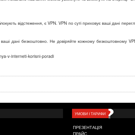
локують відстеження, є VPN. VPN по суті приховує ваші дані перег
ваші дані безкоштовно. Не довіряйте кожному безкоштовному VPN, 
nya-v-interneti-korisni-poradi
УМОВИ І ТАРИФИ
ПРЕЗЕНТАЦІЯ
ПРАЙС