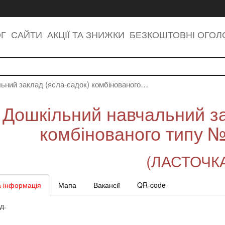
ОГ
САЙТИ
АКЦІЇ ТА ЗНИЖКИ
БЕЗКОШТОВНІ ОГО
ьний заклад (ясла-садок) комбінованого…
Дошкільний навчальний за
комбінованого типу 
(ЛАСТОЧК
 інформація
Мапа
Вакансії
QR-code
д.