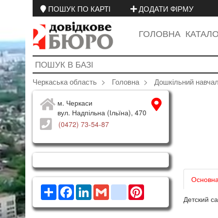
ПОШУК ПО КАРТІ
ДОДАТИ ФІРМУ
ГОЛОВНА
КАТАЛ
Черкаська область
Головна
Дошкільний навчал
м. Черкаси
вул. Надпільна (Ільїна), 470
(0472) 73-54-87
Основна
Ресурс
Facebook
LinkedIn
Gmail
google_bookmarks
Pinterest
Детский са