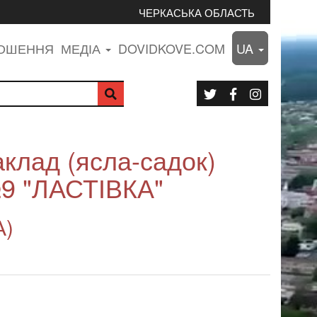
ЧЕРКАСЬКА ОБЛАСТЬ
ЛОШЕННЯ
МЕДІА
DOVIDKOVE.COM
UA
клад (ясла-садок)
№9 "ЛАСТІВКА"
А)