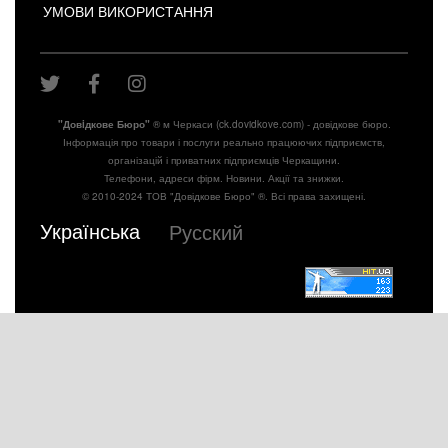
УМОВИ ВИКОРИСТАННЯ
"Довiдкове Бюро"
® м Черкаси (ck.dovidkove.com) - довідкове бюро.
Інформація про товари і послуги реально працюючих підприємств,
організацій і приватних підприємців Черкащини.
Телефони, адреси фірм. Новини. Акції та знижки.
© 2010-2024 ТОВ "Довідкове Бюро" ®. Всі права захищені.
Українська
Русский